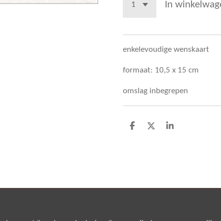
In winkelwag
enkelevoudige wenskaart
formaat: 10,5 x 15 cm
omslag inbegrepen
D
D
S
e
e
h
l
e
a
e
l
r
n
e