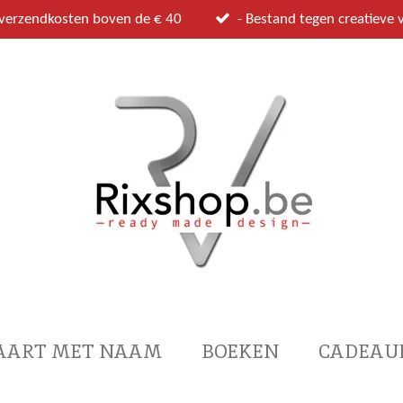
 verzendkosten boven de € 40
- Bestand tegen creatieve v
AART MET NAAM
BOEKEN
CADEAU