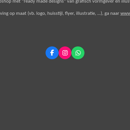
ebshop met "ready made designs"
van grafisch vormgever en illu
g op maat (vb. logo, huisstijl, flyer, illustratie, ...), ga naar
www.
F
I
W
a
n
h
c
s
a
e
t
t
b
a
s
o
g
A
o
r
p
k
a
p
m