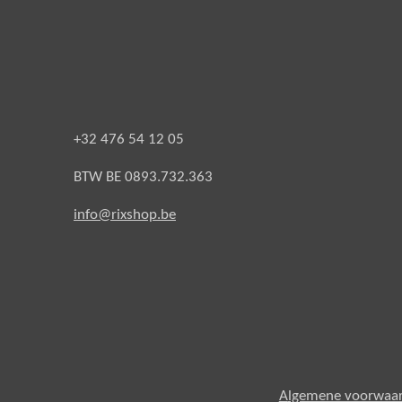
+32 476 54 12 05
BTW BE 0893.732.363
info@rixshop.be
A
lgemene voorwaa