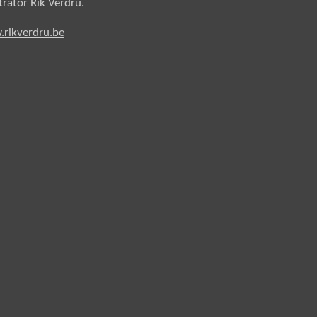
strator
Rik Verdru.
rikverdru.be