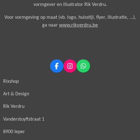
vormgever en illustrator
Rik Verdru.
Voor vormgeving op maat (vb. logo, huisstijl, flyer, illustratie, ...),
www.rikverdru.be
ga naar
F
I
W
a
n
h
c
s
a
Rixshop
e
t
t
b
a
s
Art & Design
o
g
A
o
r
p
Rik Verdru
k
a
p
m
Vanderstuyftstraat 1
8900 Ieper