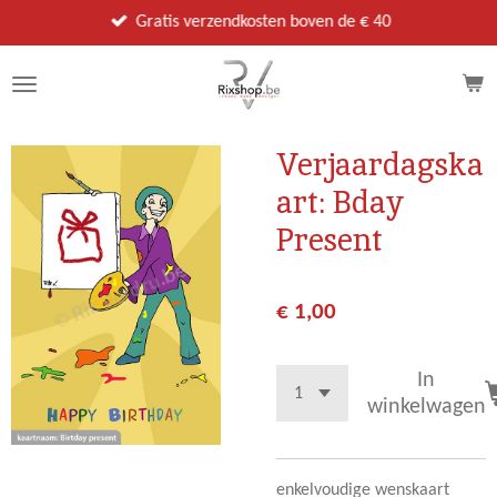
Ga
Gratis verzendkosten boven de € 40
direct
naar
de
hoofdinhoud
Verjaardagska
art: Bday
Present
€ 1,00
In
winkelwagen
enkelvoudige wenskaart